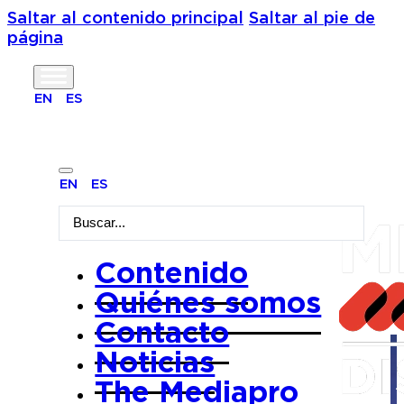
Saltar al contenido principal
Saltar al pie de
página
Tipo de
EN
ES
contenido:
EN
ES
Search
Documentale
...
Contenido
Quiénes somos
Contacto
Noticias
The Mediapro