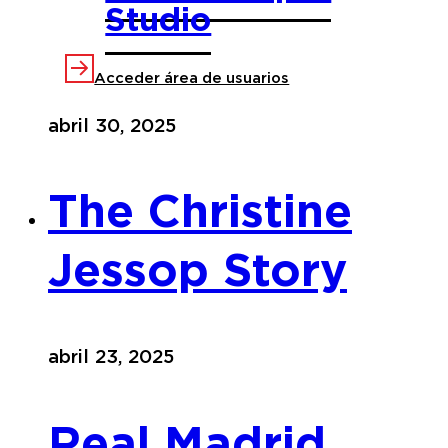
Studio
permanent
Acceder área de usuarios
abril 30, 2025
The Christine
Jessop Story
abril 23, 2025
Real Madrid,