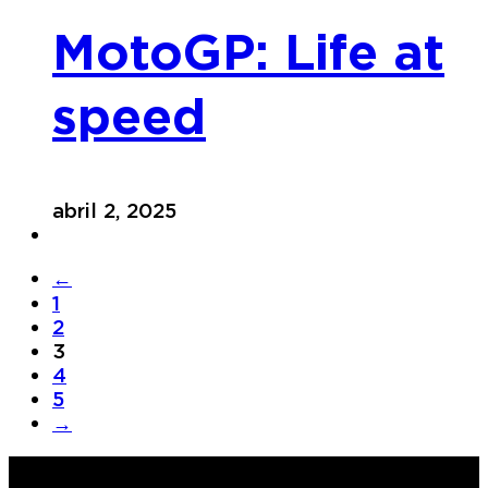
MotoGP: Life at
speed
abril 2, 2025
←
1
2
3
4
5
→