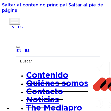
Saltar al contenido principal
Saltar al pie de
página
Tipo de
EN
ES
contenido:
EN
ES
Search
Documentale
...
Contenido
Quiénes somos
Contacto
Noticias
Llach: la revolta
The Mediapro