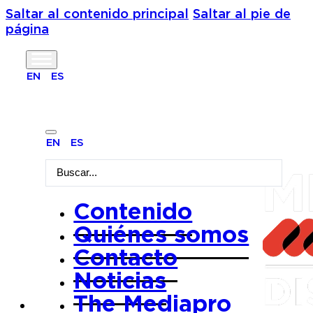
Saltar al contenido principal
Saltar al pie de
página
Tipo de
EN
ES
contenido:
EN
ES
Search
Cine
...
Contenido
Quiénes somos
Contacto
Noticias
Radical
The Mediapro