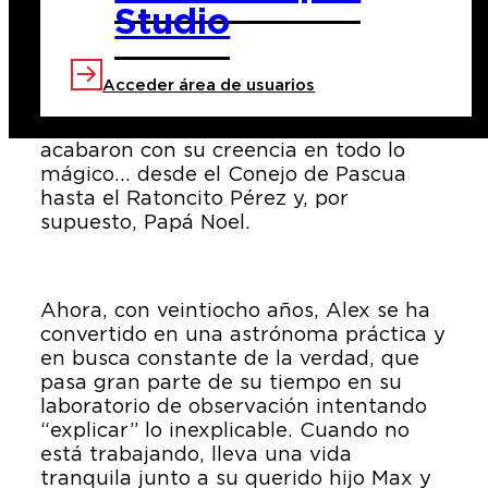
Studio
Criada por un padre astrofísico y una
madre psicóloga, Alex Smith fue
educada desde muy pequeña en las
Acceder área de usuarios
“realidades” de la vida. Con la intención
de hacer lo mejor para ella, sus padres
acabaron con su creencia en todo lo
mágico… desde el Conejo de Pascua
hasta el Ratoncito Pérez y, por
supuesto, Papá Noel.
Ahora, con veintiocho años, Alex se ha
convertido en una astrónoma práctica y
en busca constante de la verdad, que
pasa gran parte de su tiempo en su
laboratorio de observación intentando
“explicar” lo inexplicable. Cuando no
está trabajando, lleva una vida
tranquila junto a su querido hijo Max y