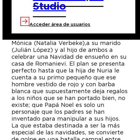
Studio
Después de varios años sin celebrar las
fiestas juntas, Nuria (Ángela
Cervantes), asentada en Laponia junto
Acceder área de usuarios
a su marido Olavi (Vebjørn Enger) y su
hija, decide invitar a su hermana
Mónica (Natalia Verbeke),a su marido
(Julián López) y al hijo de ambos a
celebrar una Navidad de ensueño en su
casa de Romanievi. El plan se presenta
perfecto hasta que la hija de Nuria le
cuenta a su primo pequeño que ese
hombre vestido de rojo y con barba
blanca que supuestamente deja regalos
a los niños que se han portado bien, no
existe; que Papá Noel es solo un
personaje que los padres se han
inventado para manipular a sus hijos.
La que estaba destinada a ser la más
especial de las navidades, se convierte
de golpe en una batalla campal entre