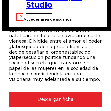
Studio
A finales del siglo XVIII, la aristócrata e
Acceder área de usuarios
ilustre poeta Leonor de Alorna
abandona el convento de su Lisboa
natal para instalarse en la vibrante corte
vienesa. Dividida entre el amor, el poder
y la búsqueda de su propia libertad,
decide desafiar el orden establecido
y la persecución política fundando una
sociedad secreta que transforme el
papel de las mujeres en la sociedad de
la época, convirtiéndola en una
visionaria muy adelantada a su tiempo.
Descargar ficha