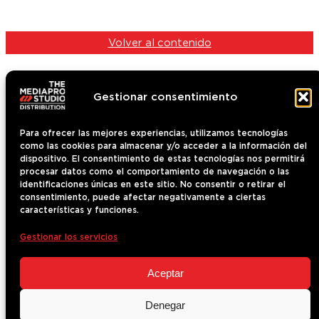
Volver al contenido
Gestionar consentimiento
Para ofrecer las mejores experiencias, utilizamos tecnologías
como las cookies para almacenar y/o acceder a la información del
Contenido
dispositivo. El consentimiento de estas tecnologías nos permitirá
Quiénes somos
procesar datos como el comportamiento de navegación o las
identificaciones únicas en este sitio. No consentir o retirar el
Contacto
consentimiento, puede afectar negativamente a ciertas
Noticias
características y funciones.
The Mediapro Studio
Gestionar los servicios
Aviso Legal
Política de cookies
Aceptar
Ética y compliance
Denegar
Política de privacidad